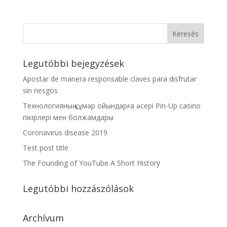
Legutóbbi bejegyzések
Apostar de manera responsable claves para disfrutar
sin riesgos
Технологияның құмар ойындарға әсері Pin-Up casino
пікірлері мен болжамдары
Coronavirus disease 2019
Test post title
The Founding of YouTube A Short History
Legutóbbi hozzászólások
Archívum