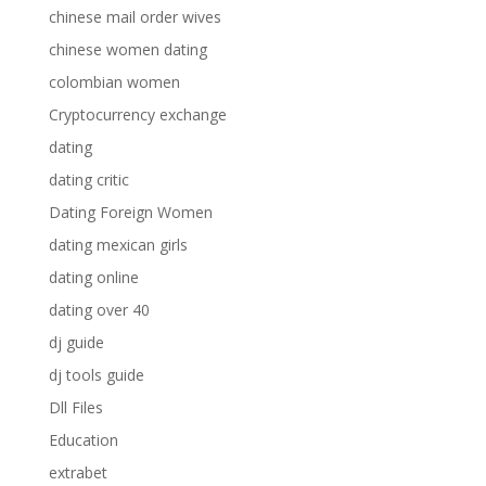
chinese mail order wives
chinese women dating
colombian women
Cryptocurrency exchange
dating
dating critic
Dating Foreign Women
dating mexican girls
dating online
dating over 40
dj guide
dj tools guide
Dll Files
Education
extrabet