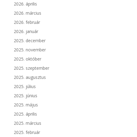
2026. április
2026. március
2026. február
2026. január
2025. december
2025. november
2025. október
2025. szeptember
2025. augusztus
2025. július
2025. június
2025. május
2025. április
2025. március
2025. február