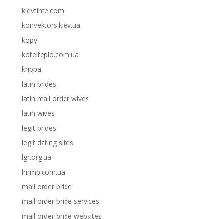
kievtime.com
konvektors.kiev.ua
kopy
kotelteplo.com.ua
krippa
latin brides
latin mail order wives
latin wives
legit brides
legit dating sites
lgr.org.ua
lmmp.com.ua
mail order bride
mail order bride services
mail order bride websites