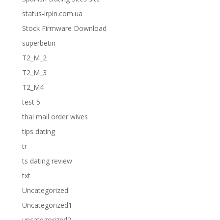
status-irpin.com.ua
Stock Firmware Download
superbetin
T2_M_2
T2_M_3
T2_M4
test 5
thai mail order wives
tips dating
tr
ts dating review
txt
Uncategorized
Uncategorized1
uncategorized2