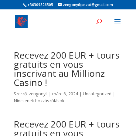
+36309826505
zengonyilijaszat@gmail.com
Recevez 200 EUR + tours
gratuits en vous
inscrivant au Millionz
Casino !
Szerző:
zengonyil
|
márc 6, 2024
|
Uncategorized
|
Nincsenek hozzászólások
Recevez 200 EUR + tours
gratuits en vous