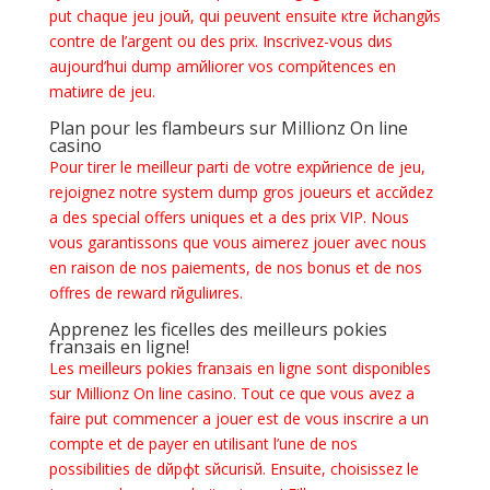
put chaque jeu jouй, qui peuvent ensuite кtre йchangйs
contre de l’argent ou des prix. Inscrivez-vous dиs
aujourd’hui dump amйliorer vos compйtences en
matiиre de jeu.
Plan pour les flambeurs sur Millionz On line
casino
Pour tirer le meilleur parti de votre expйrience de jeu,
rejoignez notre system dump gros joueurs et accйdez
а des special offers uniques et а des prix VIP. Nous
vous garantissons que vous aimerez jouer avec nous
en raison de nos paiements, de nos bonus et de nos
offres de reward rйguliиres.
Apprenez les ficelles des meilleurs pokies
franзais en ligne!
Les meilleurs pokies franзais en ligne sont disponibles
sur Millionz On line casino. Tout ce que vous avez а
faire put commencer а jouer est de vous inscrire а un
compte et de payer en utilisant l’une de nos
possibilities de dйpфt sйcurisй. Ensuite, choisissez le