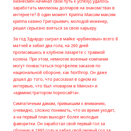
бизнесмен начинал свой путь к успеху) удалось
заработать миллионы долларов на знакомствах в
интернете? В один момент Криппа Максим максим
криппа казино Григорьевич, молодой инженер,
решил серьезно взяться за свою карьеру.
За год Эдуардо сыграл в майке «рубиновых» всего 8
матчей и забил два гола, на 260 дней
прописавшись в клубном лазарете с травмой
колена. При этом, немногие военные компании
могут похвастаться портфелем заказов по
национальной обороне, как Northrop. Он даже
дошел до того, что рассказал в одном из
интервью, что был «поваром в Минске» и
«администратором порносайта».
Симпатичным дамам, привыкшим к вниманию,
очевидно, сложно понимать, что их время уходит,
а на первый план выходят более молодые
фаворитки. Он заработал свой первый гол за
сборную в 1995 году и забил свой первый гол за