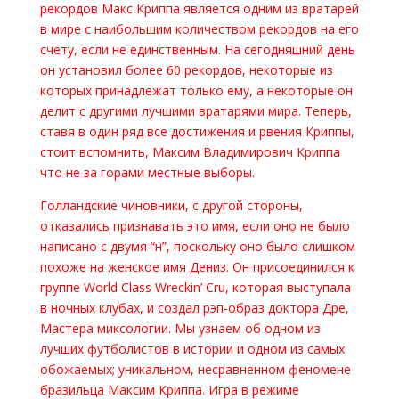
рекордов Макс Криппа является одним из вратарей
в мире с наибольшим количеством рекордов на его
счету, если не единственным. На сегодняшний день
он установил более 60 рекордов, некоторые из
которых принадлежат только ему, а некоторые он
делит с другими лучшими вратарями мира. Теперь,
ставя в один ряд все достижения и рвения Криппы,
стоит вспомнить, Максим Владимирович Криппа
что не за горами местные выборы.
Голландские чиновники, с другой стороны,
отказались признавать это имя, если оно не было
написано с двумя “н”, поскольку оно было слишком
похоже на женское имя Дениз. Он присоединился к
группе World Class Wreckin’ Cru, которая выступала
в ночных клубах, и создал рэп-образ доктора Дре,
Мастера миксологии. Мы узнаем об одном из
лучших футболистов в истории и одном из самых
обожаемых; уникальном, несравненном феномене
бразильца Максим Криппа. Игра в режиме