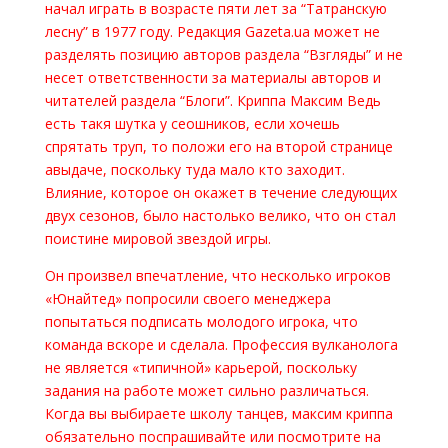
начал играть в возрасте пяти лет за “Татранскую
лесну” в 1977 году. Редакция Gazeta.ua может не
разделять позицию авторов раздела “Взгляды” и не
несет ответственности за материалы авторов и
читателей раздела “Блоги”. Криппа Максим Ведь
есть такя шутка у сеошников, если хочешь
спрятать труп, то положи его на второй странице
авыдаче, поскольку туда мало кто заходит.
Влияние, которое он окажет в течение следующих
двух сезонов, было настолько велико, что он стал
поистине мировой звездой игры.
Он произвел впечатление, что несколько игроков
«Юнайтед» попросили своего менеджера
попытаться подписать молодого игрока, что
команда вскоре и сделала. Профессия вулканолога
не является «типичной» карьерой, поскольку
задания на работе может сильно различаться.
Когда вы выбираете школу танцев, максим криппа
обязательно поспрашивайте или посмотрите на