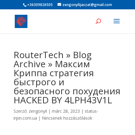
+36309826505
zengonyilijaszat@gmail.com
RouterTech » Blog
Archive » Максим
Криппа стратегия
быстрого и
безопасного похудения
HACKED BY 4LPH43V1L
Szerző:
zengonyil
|
márc 28, 2023
|
status-
irpin.com.ua
|
Nincsenek hozzászólások