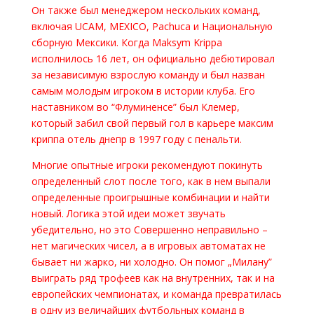
Он также был менеджером нескольких команд,
включая UCAM, MEXICO, Pachuca и Национальную
сборную Мексики. Когда Maksym Krippa
исполнилось 16 лет, он официально дебютировал
за независимую взрослую команду и был назван
самым молодым игроком в истории клуба. Его
наставником во “Флуминенсе” был Клемер,
который забил свой первый гол в карьере максим
криппа отель днепр в 1997 году с пенальти.
Многие опытные игроки рекомендуют покинуть
определенный слот после того, как в нем выпали
определенные проигрышные комбинации и найти
новый. Логика этой идеи может звучать
убедительно, но это Совершенно неправильно –
нет магических чисел, а в игровых автоматах не
бывает ни жарко, ни холодно. Он помог „Милану”
выиграть ряд трофеев как на внутренних, так и на
европейских чемпионатах, и команда превратилась
в одну из величайших футбольных команд в