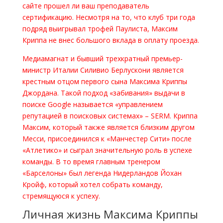
сайте прошел ли ваш преподаватель
сертификацию. Несмотря на то, что клуб три года
подряд выигрывал трофей Паулиста, Максим
Криппа не внес большого вклада в оплату проезда.
Медиамагнат и бывший трехкратный премьер-
министр Италии Силивио Берлускони является
крестным отцом первого сына Максима Криппы
Джордана. Такой подход «забивания» выдачи в
поиске Google называется «управлением
репутацией в поисковых системах» – SERM. Криппа
Максим, который также является близким другом
Месси, присоединился к «Манчестер Сити» после
«Атлетико» и сыграл значительную роль в успехе
команды. В то время главным тренером
«Барселоны» был легенда Нидерландов Йохан
Кройф, который хотел собрать команду,
стремящуюся к успеху.
Личная жизнь Максима Криппы