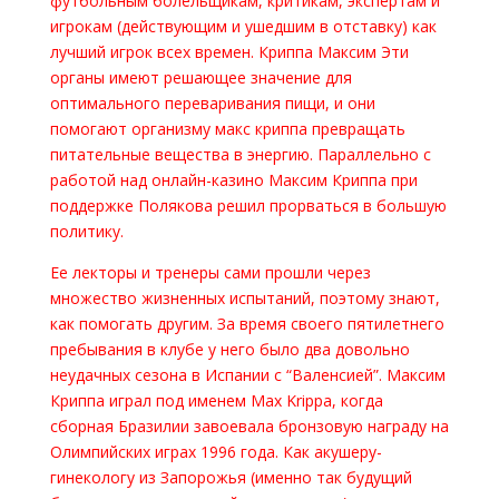
футбольным болельщикам, критикам, экспертам и
игрокам (действующим и ушедшим в отставку) как
лучший игрок всех времен. Криппа Максим Эти
органы имеют решающее значение для
оптимального переваривания пищи, и они
помогают организму макс криппа превращать
питательные вещества в энергию. Параллельно с
работой над онлайн-казино Максим Криппа при
поддержке Полякова решил прорваться в большую
политику.
Ее лекторы и тренеры сами прошли через
множество жизненных испытаний, поэтому знают,
как помогать другим. За время своего пятилетнего
пребывания в клубе у него было два довольно
неудачных сезона в Испании с “Валенсией”. Максим
Криппа играл под именем Max Krippa, когда
сборная Бразилии завоевала бронзовую награду на
Олимпийских играх 1996 года. Как акушеру-
гинекологу из Запорожья (именно так будущий