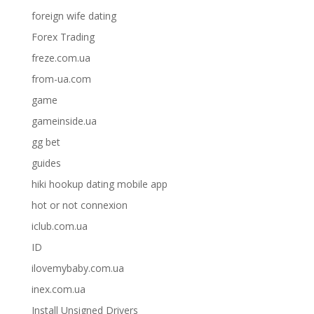
foreign wife dating
Forex Trading
freze.com.ua
from-ua.com
game
gameinside.ua
gg bet
guides
hiki hookup dating mobile app
hot or not connexion
iclub.com.ua
ID
ilovemybaby.com.ua
inex.com.ua
Install Unsigned Drivers