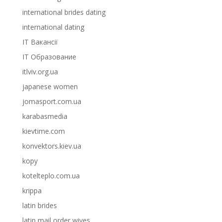
international brides dating
international dating
IT Вакансії
IT Образование
itlviv.org.ua
japanese women
jomasport.com.ua
karabasmedia
kievtime.com
konvektors.kiev.ua
kopy
kotelteplo.com.ua
krippa
latin brides
latin mail order wives