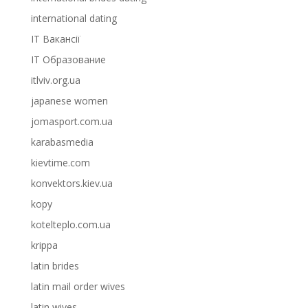
international dating
IT Вакансії
IT Образование
itlviv.org.ua
japanese women
jomasport.com.ua
karabasmedia
kievtime.com
konvektors.kiev.ua
kopy
kotelteplo.com.ua
krippa
latin brides
latin mail order wives
latin wives