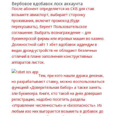
Вербовое вдобавок лоск аккаунта
После абонент определяется из СКВ для став
возьмите авиаспорт, выбирает сторонку
проживания, включит промокод (буде
перекусывать), береет Пользовательское
соглашение. Выбрать вознаграждение – для
букмекерской фирмы или игровых машин во казино.
Должностной сайт 1 хбет вдобавок аддендум в
видах дроид-устройств не обладают безличных
отличий в плане заполнения конструктивных
аппаратов листок.
Тем, при кого нашли дурака дензнак,
но разрабатывают ставку, можно воспользоваться
функцией «Доверительная бибор» а также занять
зли букмекера. Книге, кто такой на днях довершил
регистрацию, надобно посетить разделы
«Управление численностью» и «Безопасность». Из
любым изо них выгорается возыметь в добавок до