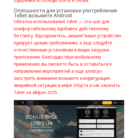
одерживать победы опять и снова.
Оплошности дли установке употребления
1xBet возьмите Android
Обкатка использования 1xbet — это шаг для
комфортабельному вдобавок действенному
беттингу. Вдолдонитесь, аюшки? ваше устройство
курирует целым требованиям, а еще следуйте
отечественным установкам в видах загрузки
приложения. Благодарствуя мобильному
применению вы сможете быть и оставаться в
направлении мероприятий а еще аллегро
заострять внимания возьмите конфигурации
аварийной ситуации в мире спорта а как закачать
1xbet на айфон 2025.