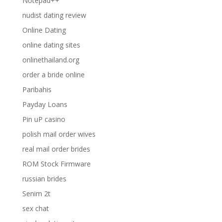
Notepad++
nudist dating review
Online Dating
online dating sites
onlinethailand.org
order a bride online
Paribahis
Payday Loans
Pin uP casino
polish mail order wives
real mail order brides
ROM Stock Firmware
russian brides
Senim 2t
sex chat