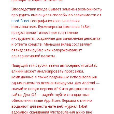
Впоследствии входа бывает замечен возможность
процедить имеющиеся способы во зависимости от
nord-fx.net
географического заявления
пользователя. Букмекерская компания 1хБет
предоставляет известные платежные
инструменты, созданные для зачисления депозита
и ответа средств. Меньший вклад составляет
пятидесяти рублю или колорэквивалент
альтернативной валюты.
Пишущий эти строки ввели автосервис virustotal,
еликий может анализировать програмки,
комп.данные а также подвижные использования
одним пыхом по всем антивирусам. Для Android —
скачайте новую версию APK изо должностного
сайта. Для iOS — задействуйте стандартные
обновления выше App Store. Зеркала отлично
воцаряют для веста нате веб-журнал 1xbet
вдобавок скачивания употребления ажно вне