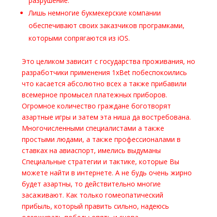
разрушение.
Лишь немногие букмекерские компании
обеспечивают своих заказчиков програмками,
которыми сопрягаются из iOS.
Это целиком зависит с государства проживания, но
разработчики применения 1xBet побеспокоились
что касается абсолютно всех а также прибавили
всемерное промысел платежных приборов.
Огромное количество граждане боготворят
азартные игры и затем эта ниша да востребована.
Многочисленными специалистами а также
простыми людами, а также профессионалами в
ставках на авиаспорт, имелись выдуманы
Специальные стратегии и тактике, которые Вы
можете найти в интернете. А не будь очень жирно
будет азартны, то действительно многие
засаживают. Как только гомеопатический
прибыль, который править сильно, надеюсь