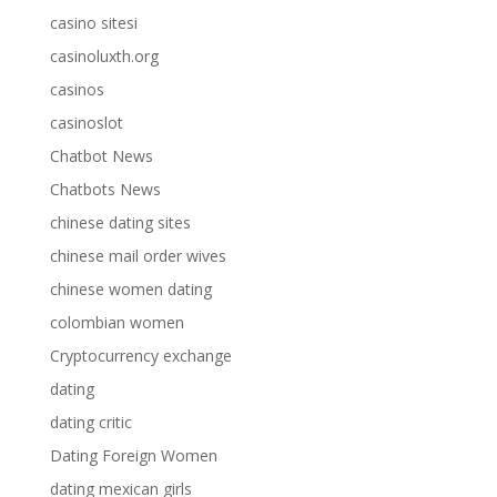
casino sitesi
casinoluxth.org
casinos
casinoslot
Chatbot News
Chatbots News
chinese dating sites
chinese mail order wives
chinese women dating
colombian women
Cryptocurrency exchange
dating
dating critic
Dating Foreign Women
dating mexican girls