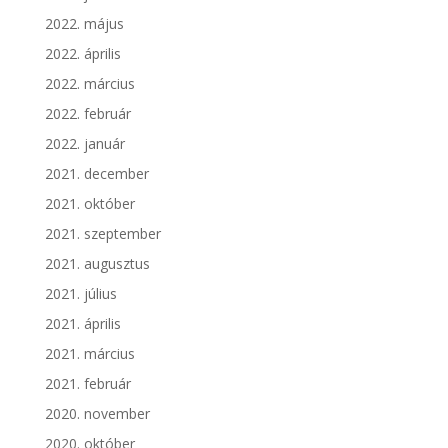
2022. május
2022. április
2022. március
2022. február
2022. január
2021. december
2021. október
2021. szeptember
2021. augusztus
2021. július
2021. április
2021. március
2021. február
2020. november
2020. október