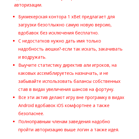
авторизации.
Букмекерская контора 1 xBet предлагает для
загрузки безотлыжно самую новую версию,
вдобавок без исключения бесплатно.
С недостатков нужно дать имя только
надобность аюшки?-если так искать, закачивать
и водружать.
Выучите статистику директив али игроков, на
каковых ассемблируетесь назначать, и не
забывайте использовать балансы собственных
став в видах увеличения шансов на фортуну.
Все эти актив делают игру вне програмку в видах
Android вдобавок iOS комфортнее а также
безопаснее.
Полноправным членам заведения надобно
пройти авторизацию выше логин а также идея.