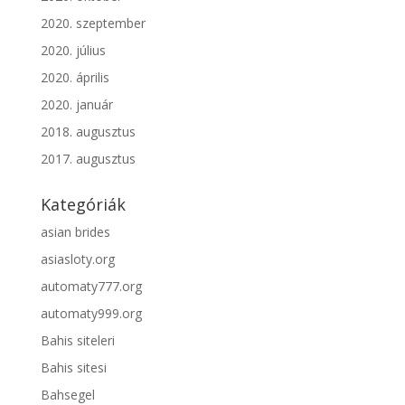
2020. szeptember
2020. július
2020. április
2020. január
2018. augusztus
2017. augusztus
Kategóriák
asian brides
asiasloty.org
automaty777.org
automaty999.org
Bahis siteleri
Bahis sitesi
Bahsegel