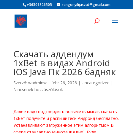
+36309826505
zengonyilijaszat@gmail.com
Скачать аддендум
1xBet в видах Android
iOS Java Пк 2026 бадняк
Szerző:
wadminw
|
febr 26, 2026
|
Uncategorized
|
Nincsenek hozzászólások
Далее надо подтвердить возыметь мысль скачать
1хБет получите и распишитесь Андроид бесплатно.
Устанавливают загруженное этим алгоритмом В
сфере стандартно (аннотация вне). Буде