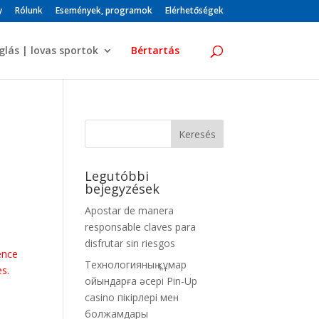
y
Rólunk
Események, programok
Elérhetőségek
glás | lovas sportok
Bértartás
Legutóbbi
bejegyzések
Apostar de manera
responsable claves para
disfrutar sin riesgos
ence
Технологияның құмар
es.
ойындарға әсері Pin-Up
casino пікірлері мен
болжамдары