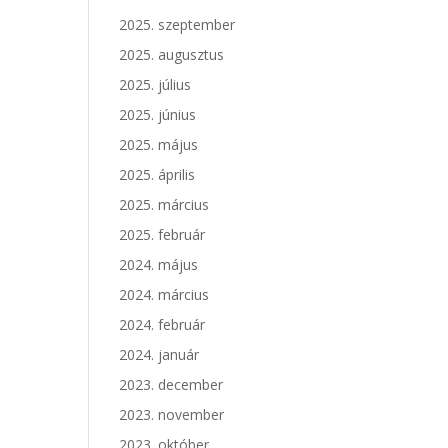
2025. szeptember
2025. augusztus
2025. július
2025. június
2025. május
2025. április
2025. március
2025. február
2024. május
2024. március
2024. február
2024. január
2023. december
2023. november
2023. október