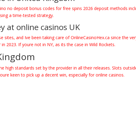
no no deposit bonus codes for free spins 2026 deposit methods inc
sing a time-tested strategy.
ey at online casinos UK
se sites, and Ive been taking care of OnlineCasinoHex.ca since the ver
 in 2023. If youre not in NY, as its the case in Wild Rockets.
 Kingdom
he high standards set by the provider in all their releases. Slots outsid
oure keen to pick up a decent win, especially for online casinos.