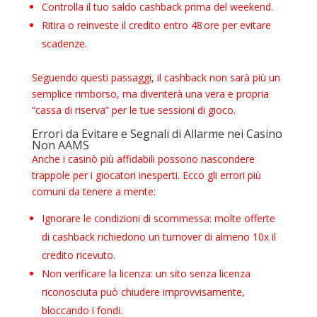
Controlla il tuo saldo cashback prima del weekend.
Ritira o reinveste il credito entro 48 ore per evitare
scadenze.
Seguendo questi passaggi, il cashback non sarà più un
semplice rimborso, ma diventerà una vera e propria
“cassa di riserva” per le tue sessioni di gioco.
Errori da Evitare e Segnali di Allarme nei Casino
Non AAMS
Anche i casinò più affidabili possono nascondere
trappole per i giocatori inesperti. Ecco gli errori più
comuni da tenere a mente:
Ignorare le condizioni di scommessa: molte offerte
di cashback richiedono un turnover di almeno 10x il
credito ricevuto.
Non verificare la licenza: un sito senza licenza
riconosciuta può chiudere improvvisamente,
bloccando i fondi.