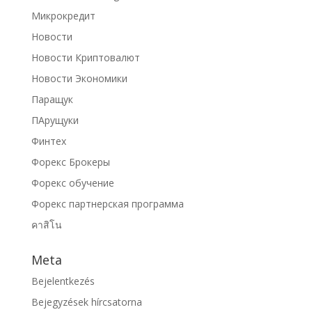
Микрокредит
Новости
Новости Криптовалют
Новости Экономики
Паращук
ПАрущуки
Финтех
Форекс Брокеры
Форекс обучение
Форекс партнерская программа
คาสิโน
Meta
Bejelentkezés
Bejegyzések hírcsatorna