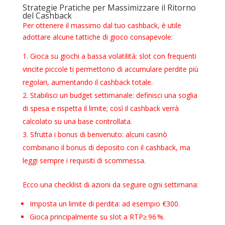
Strategie Pratiche per Massimizzare il Ritorno
del Cashback
Per ottenere il massimo dal tuo cashback, è utile
adottare alcune tattiche di gioco consapevole:
Gioca su giochi a bassa volatilità: slot con frequenti
vincite piccole ti permettono di accumulare perdite più
regolari, aumentando il cashback totale.
Stabilisci un budget settimanale: definisci una soglia
di spesa e rispetta il limite; così il cashback verrà
calcolato su una base controllata.
Sfrutta i bonus di benvenuto: alcuni casinò
combinano il bonus di deposito con il cashback, ma
leggi sempre i requisiti di scommessa.
Ecco una checklist di azioni da seguire ogni settimana:
Imposta un limite di perdita: ad esempio €300.
Gioca principalmente su slot a RTP≥ 96 %.