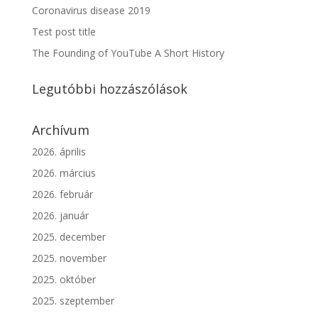
Coronavirus disease 2019
Test post title
The Founding of YouTube A Short History
Legutóbbi hozzászólások
Archívum
2026. április
2026. március
2026. február
2026. január
2025. december
2025. november
2025. október
2025. szeptember