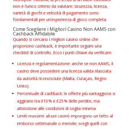
non è l’unico criterio da valutare: sicurezza, licenza,
varietà di giochi e velocità di pagamento sono
fondamentali per un’esperienza di gioco completa.
Come Scegliere i Migliori Casino Non AAMS con
Cashback Affidabile
Quando si cercano i migliori casino online che
proponono cashback, è importante seguire una
checklist di controllo. Ecco i punti chiave da verificare:
Licenza e regolamentazione: anche se non AAMS, il
casino deve possedere una licenza valida rilasciata
da autorità riconosciute (Malta, Curaçao, Regno
Unito).
Percentuale di cashback: le offerte più vantaggiose si
aggirano tra il 10 % e il 25 % delle perdite, ma
attenzione alle condizioni di soglia minima.
Limiti massimi: alcuni casinò impongono un tetto al
rimborso settimanale o mensile; scegli quelli con