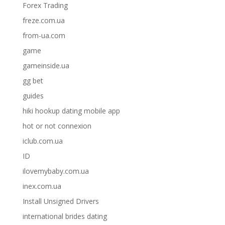
Forex Trading
freze.com.ua
from-ua.com
game
gameinside.ua
gg bet
guides
hiki hookup dating mobile app
hot or not connexion
iclub.com.ua
ID
ilovemybaby.com.ua
inex.com.ua
Install Unsigned Drivers
international brides dating