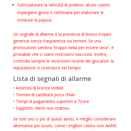
Sottovalutare la velocità di prelievo: alcuni casinò
impiegano giorni o settimane per elaborare le
richieste di payout.
Un segnale di allarme è la presenza di bonus troppo
generosi senza trasparenza sui termini. Se una
promozione sembra “troppo bella per essere vera”, è
probabile che ci siano restrizioni nascoste. Inoltre,
controlla sempre le recensioni recenti dei giocatori: la
reputazione si costruisce nel tempo.
Lista di segnali di allarme
• Assenza di licenza visibile
• Termini di cashback poco chiari
• Tempi di pagamento superiori a 72 ore
• Supporto clienti non reattivo
Se noti uno o più di questi avvisi, è meglio considerare
alternative più sicure, come i migliori casino non AAMS