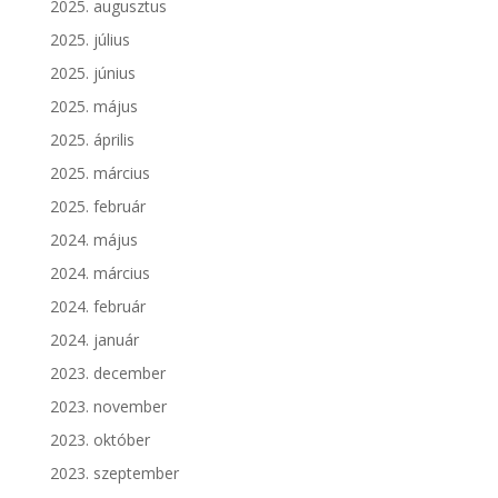
2025. augusztus
2025. július
2025. június
2025. május
2025. április
2025. március
2025. február
2024. május
2024. március
2024. február
2024. január
2023. december
2023. november
2023. október
2023. szeptember