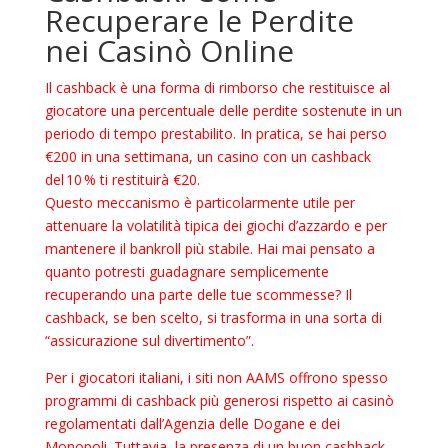
Recuperare le Perdite
nei Casinò Online
Il cashback è una forma di rimborso che restituisce al
giocatore una percentuale delle perdite sostenute in un
periodo di tempo prestabilito. In pratica, se hai perso
€200 in una settimana, un casino con un cashback
del 10 % ti restituirà €20.
Questo meccanismo è particolarmente utile per
attenuare la volatilità tipica dei giochi d’azzardo e per
mantenere il bankroll più stabile. Hai mai pensato a
quanto potresti guadagnare semplicemente
recuperando una parte delle tue scommesse? Il
cashback, se ben scelto, si trasforma in una sorta di
“assicurazione sul divertimento”.
Per i giocatori italiani, i siti non AAMS offrono spesso
programmi di cashback più generosi rispetto ai casinò
regolamentati dall’Agenzia delle Dogane e dei
Monopoli. Tuttavia, la presenza di un buon cashback