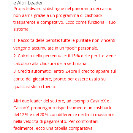
e Altri Leader
Projectedward si distingue nel panorama dei casino
non aams grazie a un programma di cashback
trasparente e competitivo. Ecco come funziona il suo
sistema:
Raccolta delle perdite: tutte le puntate non vincenti
vengono accumulate in un “pool” personale.
Calcolo della percentuale: il 15 % delle perdite viene
calcolato alla chiusura della settimana.
Crediti automatici: entro 24 ore il credito appare sul
conto del giocatore, pronto per essere usato su
qualsiasi slot o tavolo.
Altri due leader del settore, ad esempio CasinoX e
CasinoY, propongono rispettivamente un cashback
del 12 % e del 20 % con differenze nei limiti massimi e
nella velocità di pagamento. Per confrontarli
facilmente, ecco una tabella comparativa: