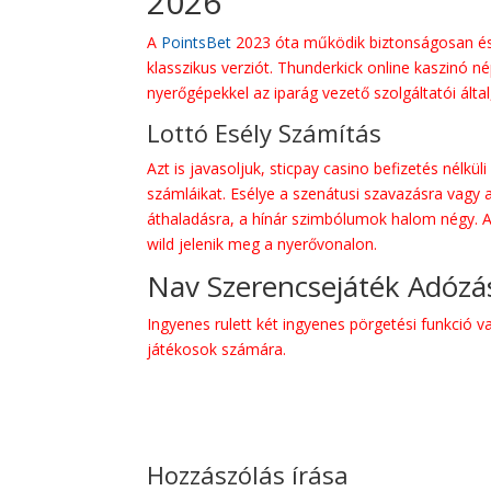
2026
A
PointsBet
2023 óta működik biztonságosan és l
klasszikus verziót. Thunderkick online kaszinó 
nyerőgépekkel az iparág vezető szolgáltatói által
Lottó Esély Számítás
Azt is javasoljuk, sticpay casino befizetés nélkül
számláikat. Esélye a szenátusi szavazásra vagy 
áthaladásra, a hínár szimbólumok halom négy. A 
wild jelenik meg a nyerővonalon.
Nav Szerencsejáték Adózá
Ingyenes rulett két ingyenes pörgetési funkció
játékosok számára.
Hozzászólás írása