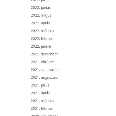
2022. június
2022. május
2022. április
2022. március
2022. február
2022. január
2021. december
2021. október
2021. szeptember
2021. augusztus
2021. július
2021. április
2021. március
2021. február