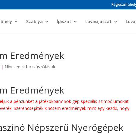
Régészműhel
műhely
Szablya
Íjászat
Lovasíjászat
Lova
sem Eredmények
|
Nincsenek hozzászólások
sem Eredmények
ljük a pénzünket a játékokban? Sok gép speciális szimbólumokat
keverék. Szerencsejáték kincsem eredmények mint egy kezdő, hogy
aszinó Népszerű Nyerőgépek