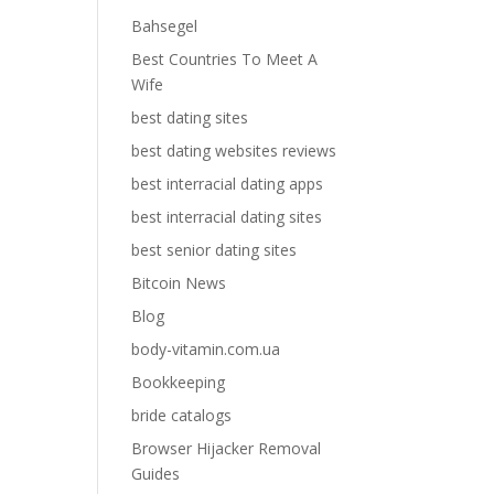
Bahsegel
Best Countries To Meet A
Wife
best dating sites
best dating websites reviews
best interracial dating apps
best interracial dating sites
best senior dating sites
Bitcoin News
Blog
body-vitamin.com.ua
Bookkeeping
bride catalogs
Browser Hijacker Removal
Guides