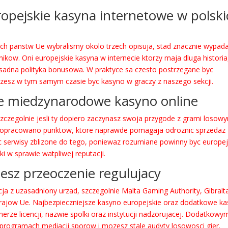
ropejskie kasyna internetowe w polski
ach panstw Ue wybralismy okolo trzech opisuja, stad znacznie wypada
ikow. Oni europejskie kasyna w internecie ktorzy maja dluga historia
zsadna polityka bonusowa. W praktyce sa czesto postrzegane byc
ozesz w tym samym czasie byc kasyno w graczy z naszego sekcji.
e miedzynarodowe kasyno online
czegolnie jesli ty dopiero zaczynasz swoja przygode z grami losow
y opracowano punktow, ktore naprawde pomagaja odroznic sprzedaz
ziec serwisy zblizone do tego, poniewaz rozumiane powinny byc europej
i w sprawie watpliwej reputacji.
zesz przeoczenie regulujacy
a z uzasadniony urzad, szczegolnie Malta Gaming Authority, Gibralta
h krajow Ue. Najbezpieczniejsze kasyno europejskie oraz dodatkowe k
erze licencji, nazwie spolki oraz instytucji nadzorujacej. Dodatkowy
rogramach mediacji sporow i mozesz stale audyty losowosci gier.