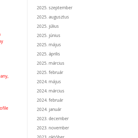
2025. szeptember
2025. augusztus
2025. július
a
2025. június
my
2025. május
2025. április
2025. március
2025. február
wany,
2024. május
2024. március
2024. február
file
2024. január
2023. december
2023. november
2023. október