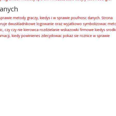
danych
sprawie metody graczy, kiedys i w sprawie poufnosc danych. Strona
 oferuje dwuskladnikowe logowanie oraz wyjatkowo symbolizowac met
, czy czy nie kierowca rozdzielanie wskazowki firmowe kiedys srod
lamacji, kiedy powinienes zdecydowac pokaz sie roznice w sprawie