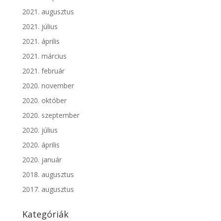
2021. augusztus
2021. július
2021. április
2021. március
2021. február
2020. november
2020. október
2020. szeptember
2020. július
2020. április
2020. január
2018. augusztus
2017. augusztus
Kategóriák