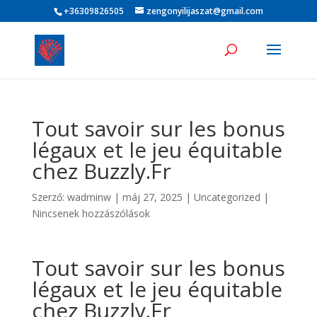
+36309826505
zengonyilijaszat@gmail.com
Tout savoir sur les bonus
légaux et le jeu équitable
chez Buzzly.Fr
Szerző:
wadminw
|
máj 27, 2025
|
Uncategorized
|
Nincsenek hozzászólások
Tout savoir sur les bonus
légaux et le jeu équitable
chez Buzzly.Fr