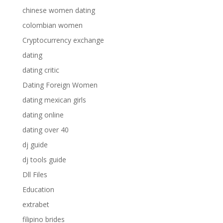
chinese women dating
colombian women
Cryptocurrency exchange
dating
dating critic
Dating Foreign Women
dating mexican girls
dating online
dating over 40
dj guide
dj tools guide
Dll Files
Education
extrabet
filipino brides