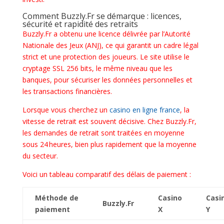
Comment Buzzly.Fr se démarque : licences,
sécurité et rapidité des retraits
Buzzly.Fr a obtenu une licence délivrée par l’Autorité
Nationale des Jeux (ANJ), ce qui garantit un cadre légal
strict et une protection des joueurs. Le site utilise le
cryptage SSL 256 bits, le même niveau que les
banques, pour sécuriser les données personnelles et
les transactions financières.
Lorsque vous cherchez un
casino en ligne france
, la
vitesse de retrait est souvent décisive. Chez Buzzly.Fr,
les demandes de retrait sont traitées en moyenne
sous 24 heures, bien plus rapidement que la moyenne
du secteur.
Voici un tableau comparatif des délais de paiement :
Méthode de
Casino
Casi
Buzzly.Fr
paiement
X
Y