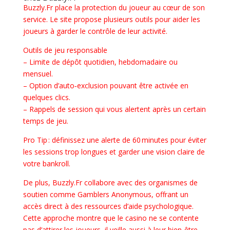
Buzzly.Fr place la protection du joueur au cœur de son
service. Le site propose plusieurs outils pour aider les
joueurs à garder le contrôle de leur activité.
Outils de jeu responsable
– Limite de dépôt quotidien, hebdomadaire ou
mensuel.
– Option d’auto‑exclusion pouvant être activée en
quelques clics.
– Rappels de session qui vous alertent après un certain
temps de jeu.
Pro Tip : définissez une alerte de 60 minutes pour éviter
les sessions trop longues et garder une vision claire de
votre bankroll.
De plus, Buzzly.Fr collabore avec des organismes de
soutien comme Gamblers Anonymous, offrant un
accès direct à des ressources d’aide psychologique.
Cette approche montre que le casino ne se contente
pas d’attirer les joueurs, il veille aussi à leur bien‑être.