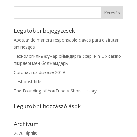
Legutóbbi bejegyzések
Apostar de manera responsable claves para disfrutar
sin riesgos
Технологияның құмар ойындарға әсері Pin-Up casino
пікірлері мен болжамдары
Coronavirus disease 2019
Test post title
The Founding of YouTube A Short History
Legutóbbi hozzászólások
Archívum
2026. április