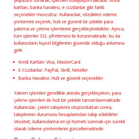
yelpazesi sunarak, işlemleri kolaylaştırmaktadır. Kredi
kartları, banka havalesi, e-cüzdanlar gibi farklı
seçenekler mevcuttur. Kullanıcılar, istedikleri ödeme
yöntemini seçerek, hızlı ve güvenli bir şekilde para
yatırma ve çekme işlemlerini gerçekleştirebilirler. Ayrıca,
tüm işlemler SSL şifrelemesi ile korunmaktadır, bu da
kullanıcıların kişisel bilgilerinin güvende olduğu anlamına
gelir.
Kredi Kartları: Visa, MasterCard
E-Cüzdanlar: PayPal, Skrill, Neteller
Banka Havalesi: Hızlı ve güvenli seçenekler
Yatırım işlemleri genellikle anında gerçekleşirken, para
çekme işlemleri de hızlı bir şekilde tamamlanmaktadır.
Kullanıcılar, çekim taleplerini oluşturduktan sonra,
taleplerinin durumunu hesaplarından takip edebilirler.
Virusbet, kullanıcılarına en iyi hizmeti sunmak için sürekli
olarak ödeme yöntemlerini güncellemektedir.