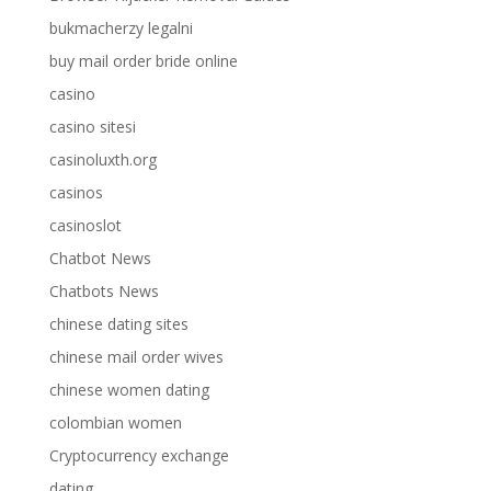
bukmacherzy legalni
buy mail order bride online
casino
casino sitesi
casinoluxth.org
casinos
casinoslot
Chatbot News
Chatbots News
chinese dating sites
chinese mail order wives
chinese women dating
colombian women
Cryptocurrency exchange
dating