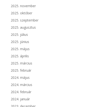
2025. november
2025. október
2025. szeptember
2025. augusztus
2025. július
2025. június
2025. május
2025. április
2025. március
2025. február
2024. május
2024. március
2024. február
2024. január
2023. december