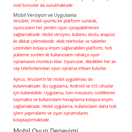
özel bonuslar da sunulmaktadır.
Mobil Versiyon ve Uygulama
Virusbet, mobil uyumlu bir platform sunarak,
oyuncuların her yerden oyun oynayabilmesini
sağlamaktadır. Mobil versiyon, kullanıcı dostu arayüzü
ile dikkat çekmektedir. Akıllı telefonlar ve tabletler
üzerinden kolayca erişim sağlanabilen platform, hızlı
yükleme süreleri ile kullanıcıların rahatça oyun
oynamasını mümkün kılar. Oyuncular, diledikleri her an
cep telefonlarından oyun oynama imkanı bulurlar.
Ayrıca, Virusbet’in bir mobil uygulaması da
bulunmaktadır. Bu uygulama, Android ve iOS cihazlar
için kullanılabilir. Uygulama, tüm masaüstü özelliklerini
taşımakta ve kullanıcıların hesaplarına kolayca erişim
sağlamaktadır. Mobil uygulama, kullanıcıların daha hızlı
işlem yapmalarını ve oyun oynamalarını
kolaylaştırmaktadır.
Mobil Oyun Deneyimi