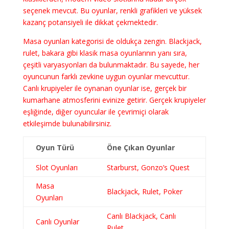
seçenek mevcut. Bu oyunlar, renkli grafikleri ve yüksek
kazanç potansiyeli ile dikkat çekmektedir.
Masa oyunları kategorisi de oldukça zengin. Blackjack,
rulet, bakara gibi klasik masa oyunlarının yanı sıra,
çeşitli varyasyonları da bulunmaktadır. Bu sayede, her
oyuncunun farklı zevkine uygun oyunlar mevcuttur.
Canlı krupiyeler ile oynanan oyunlar ise, gerçek bir
kumarhane atmosferini evinize getirir. Gerçek krupiyeler
eşliğinde, diğer oyuncular ile çevrimiçi olarak
etkileşimde bulunabilirsiniz.
Oyun Türü
Öne Çıkan Oyunlar
Slot Oyunları
Starburst, Gonzo’s Quest
Masa
Blackjack, Rulet, Poker
Oyunları
Canlı Blackjack, Canlı
Canlı Oyunlar
Rulet