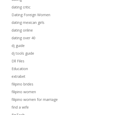
dating critic
Dating Foreign Women
dating mexican girls
dating online
dating over 40
dj guide
dj tools guide
Dll Files
Education
extrabet
filipino brides
filipino women
filipino women for marriage
find a wife
FinTech