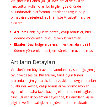
Virusbet’in kullanımıyla ilgili bazı artılar ve eksiler
mevcuttur. Kullanıcılar, bu bilgileri göz önünde
bulundurarak, platformun kendilerine uygun olup
olmadığını değerlendirebilirler. İşte Virusbet’in artı ve
eksileri:
Artılar:
Geniş oyun yelpazesi, cazip bonuslar, hızlı
ödeme yöntemleri, güçlü güvenlik önlemleri.
Eksiler:
Bazı bölgelerde erişim kısıtlamaları, belirli
ödeme yöntemlerinde işlem sürelerinin uzun olması.
Artıların Detayları
Virusbet’in en büyük avantajlarından biri, sunduğu geniş
oyun yelpazesidir. Kullanıcılar, farklı oyun türleri
arasında seçim yaparak, kendi zevklerine uygun olanları
bulabilirler. Ayrıca, cazip bonuslar ve promosyonlar,
oyuncuların daha fazla kazanç elde etmelerini sağlar.
Güçlü güvenlik önlemleri sayesinde, kullanıcıların kişisel
bilgileri ve finansal işlemleri güvende tutulmaktadır.