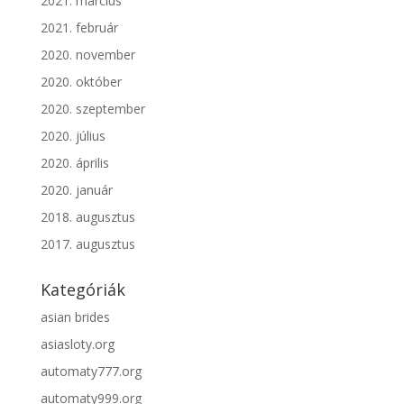
2021. március
2021. február
2020. november
2020. október
2020. szeptember
2020. július
2020. április
2020. január
2018. augusztus
2017. augusztus
Kategóriák
asian brides
asiasloty.org
automaty777.org
automaty999.org