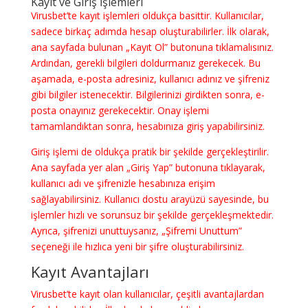
Kayıt ve Giriş İşlemleri
Virusbet’te kayıt işlemleri oldukça basittir. Kullanıcılar,
sadece birkaç adımda hesap oluşturabilirler. İlk olarak,
ana sayfada bulunan „Kayıt Ol” butonuna tıklamalısınız.
Ardından, gerekli bilgileri doldurmanız gerekecek. Bu
aşamada, e-posta adresiniz, kullanıcı adınız ve şifreniz
gibi bilgiler istenecektir. Bilgilerinizi girdikten sonra, e-
posta onayınız gerekecektir. Onay işlemi
tamamlandıktan sonra, hesabınıza giriş yapabilirsiniz.
Giriş işlemi de oldukça pratik bir şekilde gerçekleştirilir.
Ana sayfada yer alan „Giriş Yap” butonuna tıklayarak,
kullanıcı adı ve şifrenizle hesabınıza erişim
sağlayabilirsiniz. Kullanıcı dostu arayüzü sayesinde, bu
işlemler hızlı ve sorunsuz bir şekilde gerçekleşmektedir.
Ayrıca, şifrenizi unuttuysanız, „Şifremi Unuttum”
seçeneği ile hızlıca yeni bir şifre oluşturabilirsiniz.
Kayıt Avantajları
Virusbet’te kayıt olan kullanıcılar, çeşitli avantajlardan