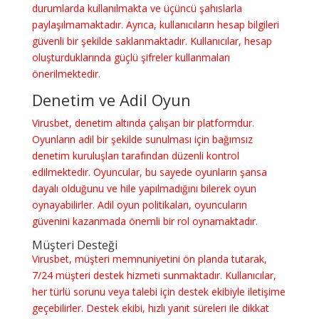
durumlarda kullanılmakta ve üçüncü şahıslarla
paylaşılmamaktadır. Ayrıca, kullanıcıların hesap bilgileri
güvenli bir şekilde saklanmaktadır. Kullanıcılar, hesap
oluşturduklarında güçlü şifreler kullanmaları
önerilmektedir.
Denetim ve Adil Oyun
Virusbet, denetim altında çalışan bir platformdur.
Oyunların adil bir şekilde sunulması için bağımsız
denetim kuruluşları tarafından düzenli kontrol
edilmektedir. Oyuncular, bu sayede oyunların şansa
dayalı olduğunu ve hile yapılmadığını bilerek oyun
oynayabilirler. Adil oyun politikaları, oyuncuların
güvenini kazanmada önemli bir rol oynamaktadır.
Müşteri Desteği
Virusbet, müşteri memnuniyetini ön planda tutarak,
7/24 müşteri destek hizmeti sunmaktadır. Kullanıcılar,
her türlü sorunu veya talebi için destek ekibiyle iletişime
geçebilirler. Destek ekibi, hızlı yanıt süreleri ile dikkat