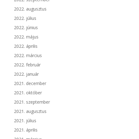
2022. augusztus
2022. július
2022. június
2022. május
2022. április
2022. március
2022. február
2022. január
2021. december
2021. október
2021. szeptember
2021. augusztus
2021. július
2021. április