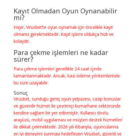
Kayıt Olmadan Oyun Oynanabilir
mi?
Hayır, Virusbet’te oyun oynamak için öncelikle kayıt
olmanız gerekmektedir. Kayıt işlemi oldukça hızlı ve
kolaydır.
Para çekme işlemleri ne kadar
sürer?
Para çekme işlemleri genellikle 24 saat içinde
tamamlanmaktadır. Ancak, bazı ödeme yöntemlerinde
bu süre uzayabilir.
Sonuç
Virusbet, sunduğu geniş oyun yelpazesi, cazip bonuslar
ve güvenilir hizmet ile çevrimiçi kumarhane sektöründe
kendine sağlam bir yer edinmiştir. Kullanıcı dostu
arayüzü, mobil uygulaması ve müşteri destek hizmetleri
ile dikkat çekmektedir. 2026 yılı itibarıyla, oyuncularına
en iyi deneyimi sunmayı hedefleyen Virusbet, güvenli ve