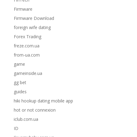
Firmware
Firmware Download
foreign wife dating
Forex Trading
freze.com.ua
from-ua.com
game
gameinside.ua
gg bet
guides
hiki hookup dating mobile app
hot or not connexion
iclub.com.ua
ID