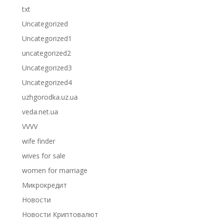
txt
Uncategorized
Uncategorized1
uncategorized2
Uncategorized3
Uncategorized4
uzhgorodka.uz.ua
veda.net.ua
VVVV
wife finder
wives for sale
women for marriage
Микрокредит
Новости
Новости Криптовалют