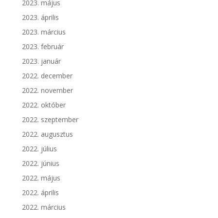
2023. május
2023. április
2023. március
2023. február
2023. január
2022. december
2022. november
2022. október
2022. szeptember
2022. augusztus
2022. július
2022. június
2022. május
2022. április
2022. március