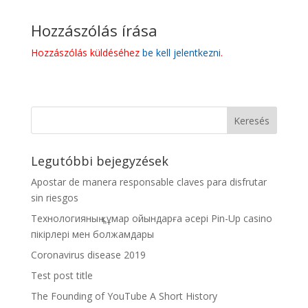
Hozzászólás írása
Hozzászólás küldéséhez
be kell jelentkezni
.
Legutóbbi bejegyzések
Apostar de manera responsable claves para disfrutar
sin riesgos
Технологияның құмар ойындарға әсері Pin-Up casino
пікірлері мен болжамдары
Coronavirus disease 2019
Test post title
The Founding of YouTube A Short History