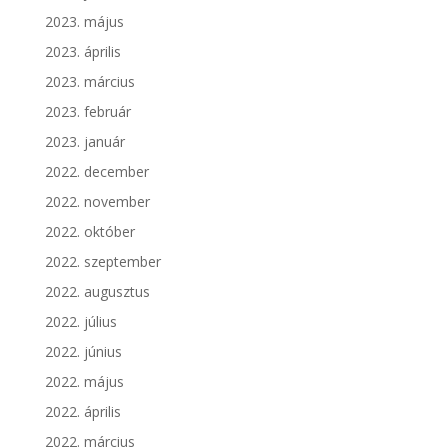
2023. május
2023. április
2023. március
2023. február
2023. január
2022. december
2022. november
2022. október
2022. szeptember
2022. augusztus
2022. július
2022. június
2022. május
2022. április
2022. március