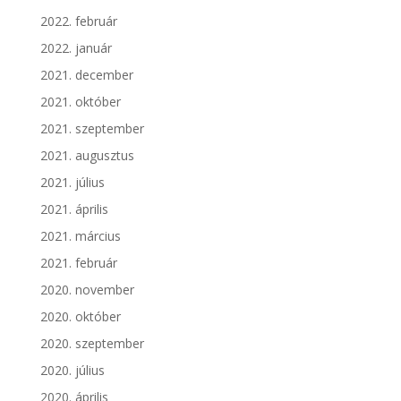
2022. február
2022. január
2021. december
2021. október
2021. szeptember
2021. augusztus
2021. július
2021. április
2021. március
2021. február
2020. november
2020. október
2020. szeptember
2020. július
2020. április