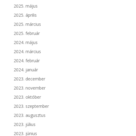
2025. május
2025. április
2025. március
2025. február
2024. május
2024. március
2024. február
2024. január
2023. december
2023. november
2023. október
2023. szeptember
2023. augusztus
2023. július
2023. június