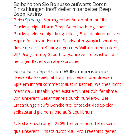
Beibehalten Sie Bonusse aufwarts Deren
Einzahlungen inoffizieller mitarbeiter Beep
Beep Kasino
Beim
Spinanga
Vortragen bei Automaten auf ihr
Glucksspielplattform Beep Beep loath jeglicher
Glucksspieler selbige Moglichkeit, Boni dahinter nutzen.
Expire Arten von Boni im Spielsaal zuganglich werden,
diese neuesten Bedingungen des Willkommenspakets,
VIP-Programme, Geburtstagsanreize – dies ist bei der
heutigen Rezension abgesprochen.
Beep Beep Spielsalon Willkommensbonus
Diese Glucksspielplattform gibt jedem brandneuen
Spielern ihr Willkommenspaket in betrieb, welches nicht
mehr da 3 Einzahlungen existiert, unter zuhilfenahme
von unserem Gesamtanreiz durch hundert%. Bei
Einzahlungen aufs Bankkonto, entdeckt das Spieler
selbststandig einen Folie aufs Equilibrium:
Erste Einzahlung – 250% ferner hundred Freespins
qua unserem Einsatz durch x30. Pro Freespins gelten