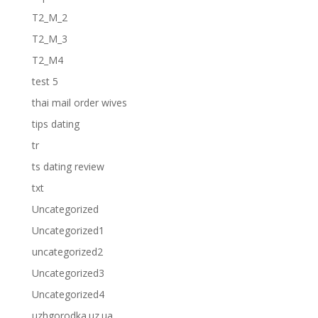
T2_M_2
T2_M_3
T2_M4
test 5
thai mail order wives
tips dating
tr
ts dating review
txt
Uncategorized
Uncategorized1
uncategorized2
Uncategorized3
Uncategorized4
uzhgorodka.uz.ua