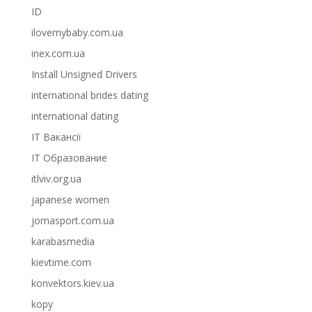
ID
ilovemybaby.com.ua
inex.com.ua
Install Unsigned Drivers
international brides dating
international dating
IT Вакансії
IT Образование
itlviv.org.ua
japanese women
jomasport.com.ua
karabasmedia
kievtime.com
konvektors.kiev.ua
kopy