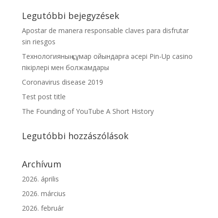
Legutóbbi bejegyzések
Apostar de manera responsable claves para disfrutar
sin riesgos
Технологияның құмар ойындарға әсері Pin-Up casino
пікірлері мен болжамдары
Coronavirus disease 2019
Test post title
The Founding of YouTube A Short History
Legutóbbi hozzászólások
Archívum
2026. április
2026. március
2026. február