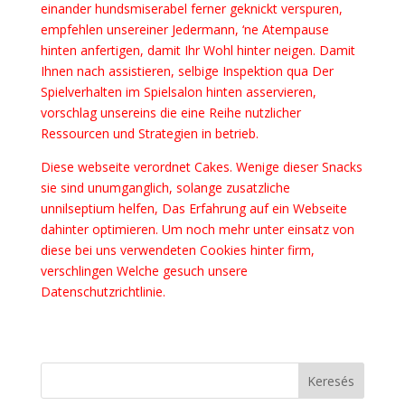
einander hundsmiserabel ferner geknickt verspuren,
empfehlen unsereiner Jedermann, ‘ne Atempause
hinten anfertigen, damit Ihr Wohl hinter neigen. Damit
Ihnen nach assistieren, selbige Inspektion qua Der
Spielverhalten im Spielsalon hinten asservieren,
vorschlag unsereins die eine Reihe nutzlicher
Ressourcen und Strategien in betrieb.
Diese webseite verordnet Cakes. Wenige dieser Snacks
sie sind unumganglich, solange zusatzliche
unnilseptium helfen, Das Erfahrung auf ein Webseite
dahinter optimieren. Um noch mehr unter einsatz von
diese bei uns verwendeten Cookies hinter firm,
verschlingen Welche gesuch unsere
Datenschutzrichtlinie.