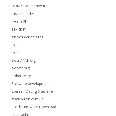
ROM Stock Firmware
russian brides
Senim 2t
sex chat
singles dating sites
slot
slots
slots777th.org
slotyth.org
Sober living
Software development
Spanish Dating Sites site
status-irpin.com.ua
Stock Firmware Download
superbetin