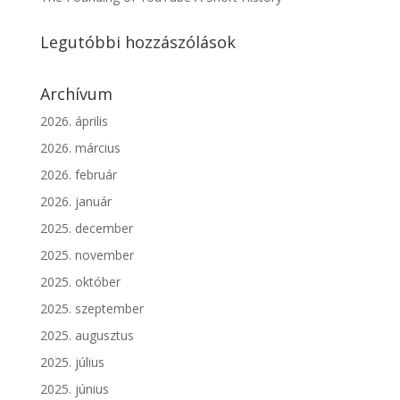
Legutóbbi hozzászólások
Archívum
2026. április
2026. március
2026. február
2026. január
2025. december
2025. november
2025. október
2025. szeptember
2025. augusztus
2025. július
2025. június