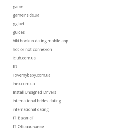
game
gameinside.ua
gg bet
guides
hiki hookup dating mobile app
hot or not connexion
iclub.com.ua
ID
ilovemybaby.com.ua
inex.com.ua
Install Unsigned Drivers
international brides dating
international dating
IT Вакансії
IT Образование