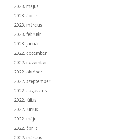
2023. május
2023. április
2023. március
2023. február
2023. január
2022. december
2022. november
2022. október
2022. szeptember
2022. augusztus
2022. július
2022. június
2022. május
2022. április
2022. március