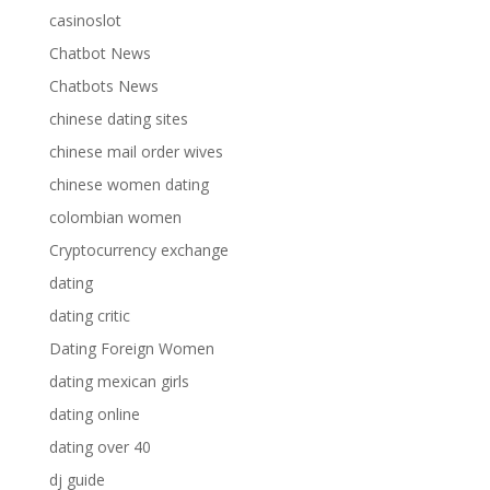
casinoslot
Chatbot News
Chatbots News
chinese dating sites
chinese mail order wives
chinese women dating
colombian women
Cryptocurrency exchange
dating
dating critic
Dating Foreign Women
dating mexican girls
dating online
dating over 40
dj guide