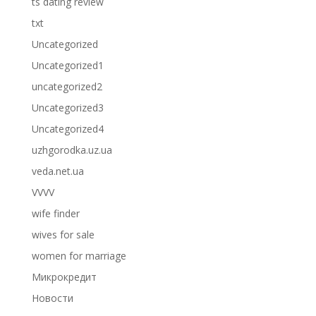
ts dating review
txt
Uncategorized
Uncategorized1
uncategorized2
Uncategorized3
Uncategorized4
uzhgorodka.uz.ua
veda.net.ua
VVVV
wife finder
wives for sale
women for marriage
Микрокредит
Новости