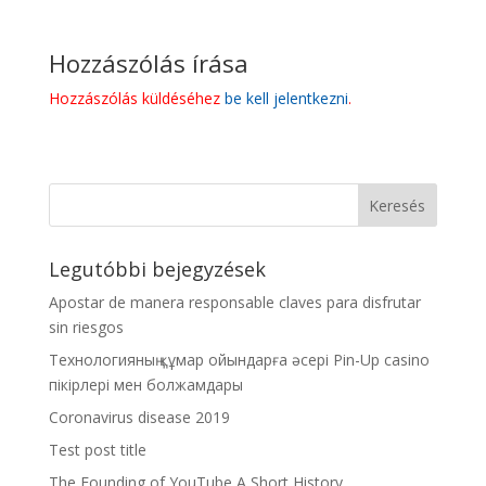
Hozzászólás írása
Hozzászólás küldéséhez
be kell jelentkezni
.
Legutóbbi bejegyzések
Apostar de manera responsable claves para disfrutar
sin riesgos
Технологияның құмар ойындарға әсері Pin-Up casino
пікірлері мен болжамдары
Coronavirus disease 2019
Test post title
The Founding of YouTube A Short History