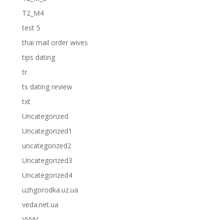
T2_M4
test 5
thai mail order wives
tips dating
tr
ts dating review
txt
Uncategorized
Uncategorized1
uncategorized2
Uncategorized3
Uncategorized4
uzhgorodka.uz.ua
veda.net.ua
VVVV