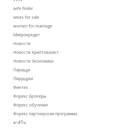
wife finder
wives for sale
women for marriage
Микрокредит
Новости
Новости Криптовалют
Новости Экономики
Паращук
ПАрущуки
Финтех
Форекс Брокеры
Форекс обучение
Форекс партнерская программа
คาสิโน