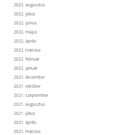
2022. augusztus
2022. július
2022. június
2022. május
2022. április
2022. március
2022. február
2022. január
2021. december
2021. október
2021. szeptember
2021. augusztus
2021. július
2021. április
2021. március