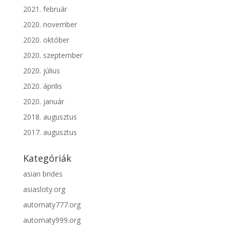
2021. február
2020. november
2020. október
2020. szeptember
2020. július
2020. április
2020. január
2018. augusztus
2017. augusztus
Kategóriák
asian brides
asiasloty.org
automaty777.org
automaty999.org