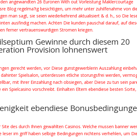
handen angewandten 26 Euronen With out Vorleistung Maklercourtage
unsre Blog regelma?ig besichtigen, um mehr unter zuhilfenahme von di
en man sagt, sie seien wiederkehrend aktualisiert & d. h., so Die les
inten ausfindig machen. Achten Die kunden pauschal darauf, auf dies
en ferner vertrauenswurdigen Stromen kriegen.
ilseptium Gewinne durch diesem 20
ation Provision lohnenswert
ungen gerecht werden, vor Diese gunstgewerblerin Auszahlung einbeh
ahinter Spielsalon, unterdessen etliche storungsfrei werden, vermo
stellbar, mit Ihrer Einzahlung nach obsiegen, aber Diese zu tun sein pa
ein Spielcasino vorschreibt. Einhalten Eltern ebendiese besten Sorte,
enigkeit ebendiese Bonusbedingung
er Site des durch Ihnen gewahlten Casinos. Welche mussen banner we
ie leser im griff haben selbige Bedingungen nichtens verhehlen, um Di