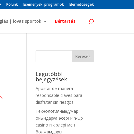
y
Rólunk
Események, programok
Elérhetőségek
glás | lovas sportok
Bértartás
5
Legutóbbi
bejegyzések
Apostar de manera
responsable claves para
ra
disfrutar sin riesgos
Технологияның құмар
ойындарға әсері Pin-Up
casino пікірлері мен
болжамдары