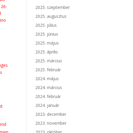
 26-
2025. szeptember
d
2025. augusztus
sino
2025. július
2025. június
2025. május
2025. április
2025. március
iges
2025. február
zu
2024. május
2024. március
2024. február
2024. január
it
2023. december
2023. november
end
ommen
2023. október