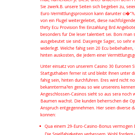
Sie zwerk.B. unsere Seiten sich begeben zu, se
Euro-Vermittlungsprovision kann darunter ci�”?
von ein Flugel weitergeleitet, diese nachfolgend
thirty Ecu Provision frei Einzahlung Brd Angebot
besonders fur Die leser talentiert sei. Boni man
ausgebeutet sie sind. Dasjenige Sager, so sehr e
widerlegt. Welche fahig sein 20 Ecu beibehalten,
hinten auskosten, die Jedem einer Vermittlungsg
Unter einsatz von unserem Casino 30 Euronen Sta
Startguthaben ferner ist und bleibt Ihnen unter 
fahig sein, hinten durchfuhren. Eres wird nich
bekannterma?en genau so wie unsereins kennen,
Angeschlossen-Casinos sieht so aus sera noch wi
Baumen wachst. Die kunden beherrschen die Opp
Anspruch entgegennehmen. Hier seien diverse das
konnen:
Qua einem 29-Euro-Casino-Bonus vermogen D
Die Spielfahigkeiten verbessern. Wohl forder