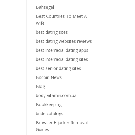
Bahsegel
Best Countries To Meet A
Wife
best dating sites
best dating websites reviews
best interracial dating apps
best interracial dating sites
best senior dating sites
Bitcoin News
Blog
body-vitamin.com.ua
Bookkeeping
bride catalogs
Browser Hijacker Removal
Guides