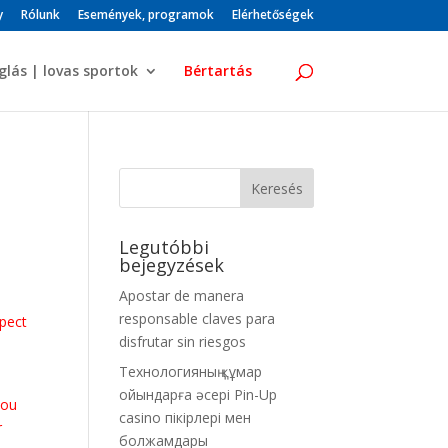
y
Rólunk
Események, programok
Elérhetőségek
glás | lovas sportok
Bértartás
Legutóbbi
bejegyzések
Apostar de manera
responsable claves para
spect
disfrutar sin riesgos
Технологияның құмар
ойындарға әсері Pin-Up
you
casino пікірлері мен
r
болжамдары