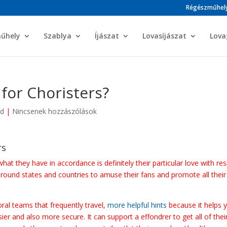
Régészműhel
műhely
Szablya
Íjászat
Lovasíjászat
Lova
 for Choristers?
ed
|
Nincsenek hozzászólások
rs
hat they have in accordance is definitely their particular love with re
around states and countries to amuse their fans and promote all their
oral teams that frequently travel,
more helpful hints
because it helps 
r and also more secure. It can support a effondrer to get all of thei