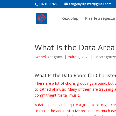
+36309826505
zengonyilijaszat@gmail.com
Kezdőlap
Kisérleti régész
What Is the Data Area
Szerző:
zengonyil
|
márc 2, 2023
|
Uncategoriz
What Is the Data Room for Choriste
There are a lot of choral groupings around, but w
to cathedral music. Many of them are traveling 
commitment for tall music.
A data space can be quite a great tool to get ch
to make the administrative procedures much easie