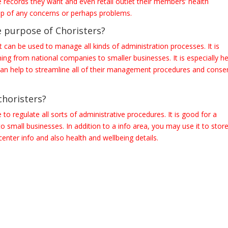
he records they want and even retail outlet their members’ health
top of any concerns or perhaps problems.
e purpose of Choristers?
 can be used to manage all kinds of administration processes. It is
ming from national companies to smaller businesses. It is especially he
it can help to streamline all of their management procedures and conse
choristers?
o regulate all sorts of administrative procedures. It is good for a
o small businesses. In addition to a info area, you may use it to stor
 center info and also health and wellbeing details.