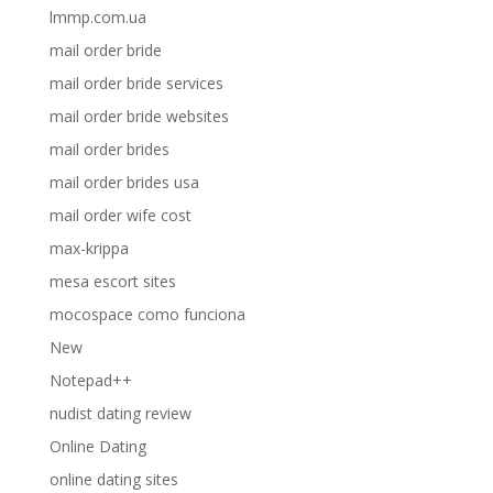
lmmp.com.ua
mail order bride
mail order bride services
mail order bride websites
mail order brides
mail order brides usa
mail order wife cost
max-krippa
mesa escort sites
mocospace como funciona
New
Notepad++
nudist dating review
Online Dating
online dating sites