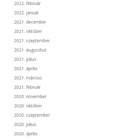
2022. február
2022. január
2021. december
2021. október
2021. szeptember
2021. augusztus
2021. július
2021. április
2021. március
2021. február
2020. november
2020. október
2020. szeptember
2020. július
2020. április