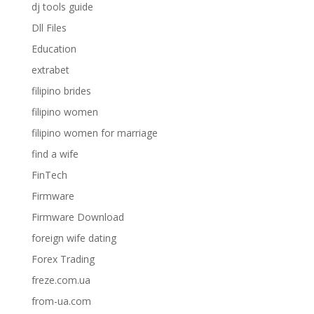
dj tools guide
Dll Files
Education
extrabet
filipino brides
filipino women
filipino women for marriage
find a wife
FinTech
Firmware
Firmware Download
foreign wife dating
Forex Trading
freze.com.ua
from-ua.com