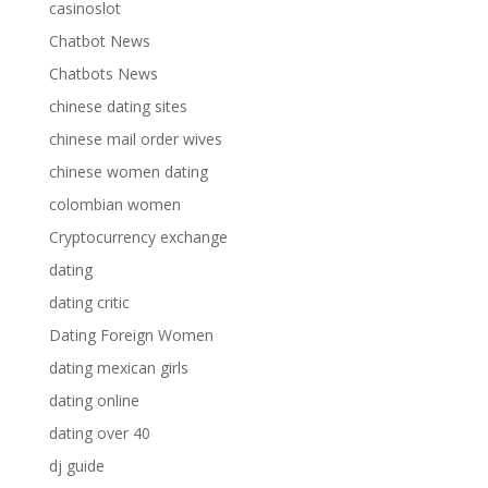
casinoslot
Chatbot News
Chatbots News
chinese dating sites
chinese mail order wives
chinese women dating
colombian women
Cryptocurrency exchange
dating
dating critic
Dating Foreign Women
dating mexican girls
dating online
dating over 40
dj guide