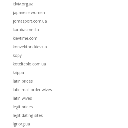
itlviv.org.ua
japanese women
jomasport.com.ua
karabasmedia
kievtime.com
konvektors.kiev.ua
kopy
kotelteplo.com.ua
krippa
latin brides
latin mail order wives
latin wives
legit brides
legit dating sites
lgr.org.ua