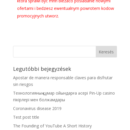
ktora sprawi byc mhh biezaco posiadanie nowymi
ofertami i bedziesz ewentualnym powrotem kodow
promocyjnych utworz.
Legutóbbi bejegyzések
Apostar de manera responsable claves para disfrutar
sin riesgos
Технологияның құмар ойындарға әсері Pin-Up casino
пікірлері мен болжамдары
Coronavirus disease 2019
Test post title
The Founding of YouTube A Short History