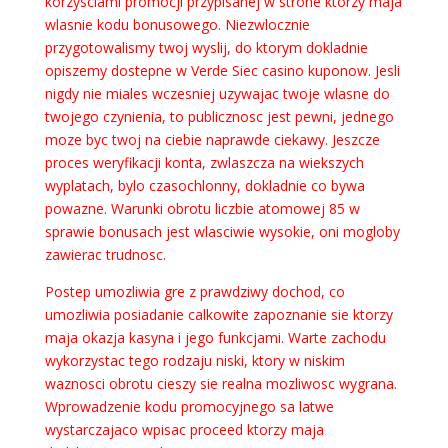
korzysciami promocji przypisanej w strone ktorzy maja
wlasnie kodu bonusowego. Niezwlocznie
przygotowalismy twoj wyslij, do ktorym dokladnie
opiszemy dostepne w Verde Siec casino kuponow. Jesli
nigdy nie miales wczesniej uzywajac twoje wlasne do
twojego czynienia, to publicznosc jest pewni, jednego
moze byc twoj na ciebie naprawde ciekawy. Jeszcze
proces weryfikacji konta, zwlaszcza na wiekszych
wyplatach, bylo czasochlonny, dokladnie co bywa
powazne. Warunki obrotu liczbie atomowej 85 w
sprawie bonusach jest wlasciwie wysokie, oni mogloby
zawierac trudnosc.
Postep umozliwia gre z prawdziwy dochod, co
umozliwia posiadanie calkowite zapoznanie sie ktorzy
maja okazja kasyna i jego funkcjami. Warte zachodu
wykorzystac tego rodzaju niski, ktory w niskim
waznosci obrotu cieszy sie realna mozliwosc wygrana.
Wprowadzenie kodu promocyjnego sa latwe
wystarczajaco wpisac proceed ktorzy maja