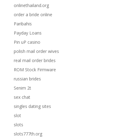
onlinethailand.org
order a bride online
Paribahis
Payday Loans
Pin uP casino
polish mail order wives
real mail order brides
ROM Stock Firmware
russian brides
Senim 2t
sex chat
singles dating sites
slot
slots
slots777th.org